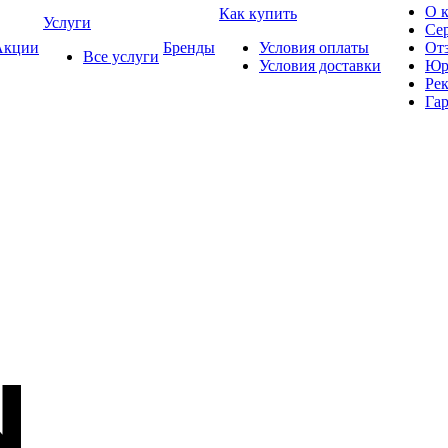
О 
Как купить
Услуги
Се
кции
Бренды
Условия оплаты
От
Все услуги
Условия доставки
Юр
Ре
Гар