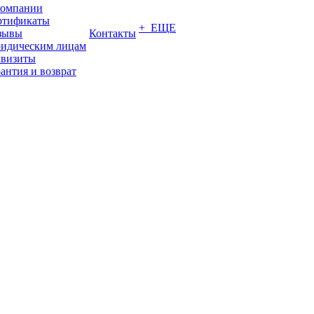
компании
ртификаты
+ ЕЩЕ
зывы
Контакты
идическим лицам
квизиты
антия и возврат