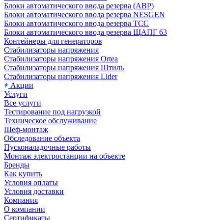
Блоки автоматического ввода резерва (АВР)
Блоки автоматического ввода резерва NESGEN
Блоки автоматического ввода резерва ТСС
Блоки автоматического ввода резерва ЩАПГ 63
Контейнеры для генераторов
Стабилизаторы напряжения
Стабилизаторы напряжения Ortea
Стабилизаторы напряжения Штиль
Стабилизаторы напряжения Lider
Акции
Услуги
Все услуги
Тестирование под нагрузкой
Техническое обслуживание
Шеф-монтаж
Обследование объекта
Пусконаладочные работы
Монтаж электростанции на объекте
Бренды
Как купить
Условия оплаты
Условия доставки
Компания
О компании
Сертификаты