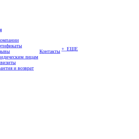
я
компании
ртификаты
+ ЕЩЕ
зывы
Контакты
идическим лицам
квизиты
антия и возврат