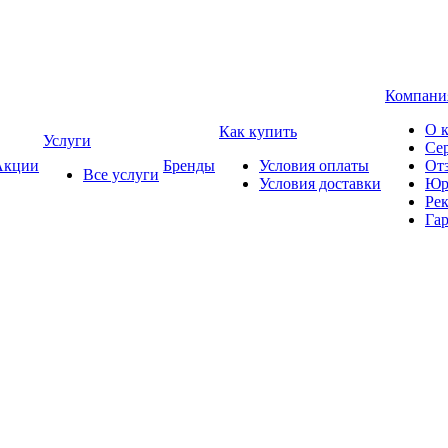
Компани
О 
Как купить
Услуги
Се
кции
Бренды
Условия оплаты
От
Все услуги
Условия доставки
Юр
Ре
Гар