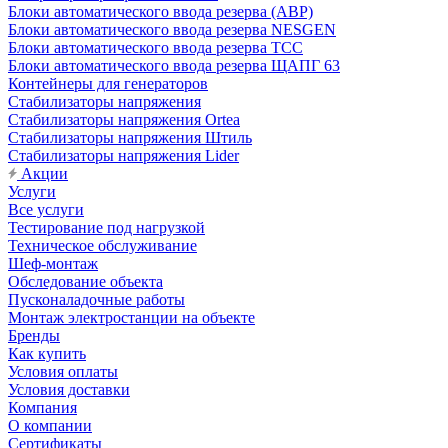
Блоки автоматического ввода резерва (АВР)
Блоки автоматического ввода резерва NESGEN
Блоки автоматического ввода резерва ТСС
Блоки автоматического ввода резерва ЩАПГ 63
Контейнеры для генераторов
Стабилизаторы напряжения
Стабилизаторы напряжения Ortea
Стабилизаторы напряжения Штиль
Стабилизаторы напряжения Lider
Акции
Услуги
Все услуги
Тестирование под нагрузкой
Техническое обслуживание
Шеф-монтаж
Обследование объекта
Пусконаладочные работы
Монтаж электростанции на объекте
Бренды
Как купить
Условия оплаты
Условия доставки
Компания
О компании
Сертификаты