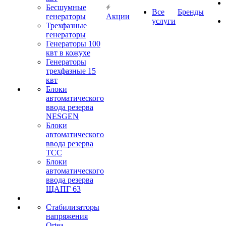
Бесшумные
Все
Бренды
генераторы
Акции
услуги
Трехфазные
генераторы
Генераторы 100
квт в кожухе
Генераторы
трехфазные 15
квт
Блоки
автоматического
ввода резерва
NESGEN
Блоки
автоматического
ввода резерва
ТСС
Блоки
автоматического
ввода резерва
ЩАПГ 63
Стабилизаторы
напряжения
Ortea