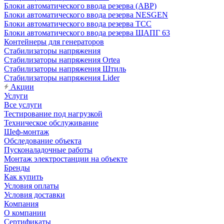
Блоки автоматического ввода резерва (АВР)
Блоки автоматического ввода резерва NESGEN
Блоки автоматического ввода резерва ТСС
Блоки автоматического ввода резерва ЩАПГ 63
Контейнеры для генераторов
Стабилизаторы напряжения
Стабилизаторы напряжения Ortea
Стабилизаторы напряжения Штиль
Стабилизаторы напряжения Lider
Акции
Услуги
Все услуги
Тестирование под нагрузкой
Техническое обслуживание
Шеф-монтаж
Обследование объекта
Пусконаладочные работы
Монтаж электростанции на объекте
Бренды
Как купить
Условия оплаты
Условия доставки
Компания
О компании
Сертификаты