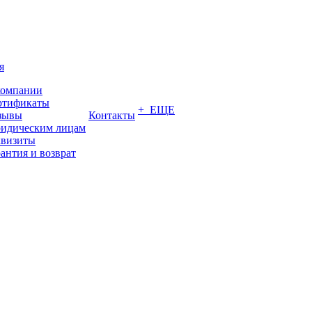
я
компании
ртификаты
+ ЕЩЕ
зывы
Контакты
идическим лицам
квизиты
антия и возврат