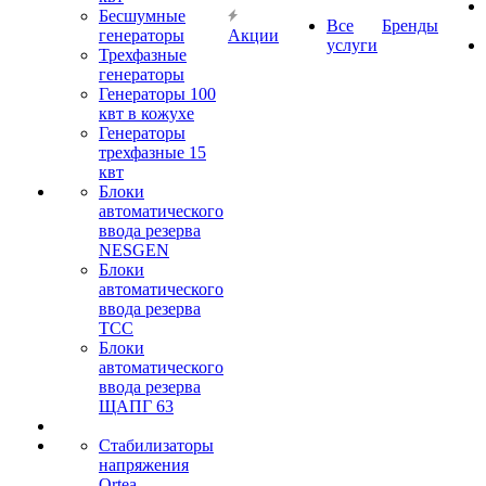
Бесшумные
Все
Бренды
генераторы
Акции
услуги
Трехфазные
генераторы
Генераторы 100
квт в кожухе
Генераторы
трехфазные 15
квт
Блоки
автоматического
ввода резерва
NESGEN
Блоки
автоматического
ввода резерва
ТСС
Блоки
автоматического
ввода резерва
ЩАПГ 63
Стабилизаторы
напряжения
Ortea