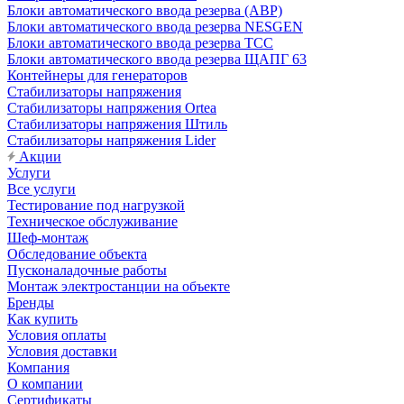
Блоки автоматического ввода резерва (АВР)
Блоки автоматического ввода резерва NESGEN
Блоки автоматического ввода резерва ТСС
Блоки автоматического ввода резерва ЩАПГ 63
Контейнеры для генераторов
Стабилизаторы напряжения
Стабилизаторы напряжения Ortea
Стабилизаторы напряжения Штиль
Стабилизаторы напряжения Lider
Акции
Услуги
Все услуги
Тестирование под нагрузкой
Техническое обслуживание
Шеф-монтаж
Обследование объекта
Пусконаладочные работы
Монтаж электростанции на объекте
Бренды
Как купить
Условия оплаты
Условия доставки
Компания
О компании
Сертификаты