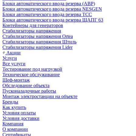
Блоки автоматического ввода резерва (АВР)
Блоки автоматического ввода резерва NESGEN
Блоки автоматического ввода резерва ТСС
Блоки автоматического ввода резерва ЩАПГ 63
Контейнеры для генераторов
Стабилизаторы напряжения
Стабилизаторы напряжения Ortea
Стабилизаторы напряжения Штиль
Стабилизаторы напряжения Lider
Акции
Услуги
Все услуги
Тестирование под нагрузкой
Техническое обслуживание
Шеф-монтаж
Обследование объекта
Пусконаладочные работы
Монтаж электростанции на объекте
Бренды
Как купить
Условия оплаты
Условия доставки
Компания
О компании
Сертификаты