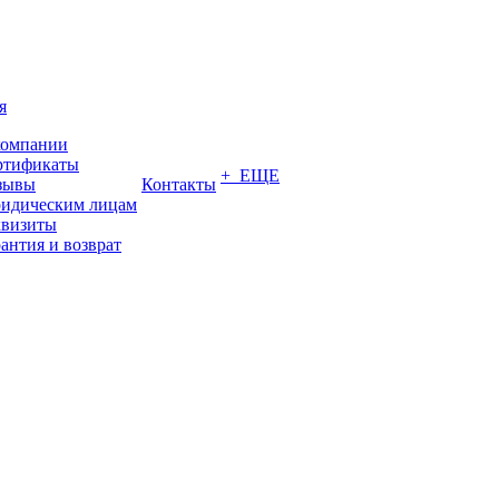
я
компании
ртификаты
+ ЕЩЕ
зывы
Контакты
идическим лицам
квизиты
антия и возврат