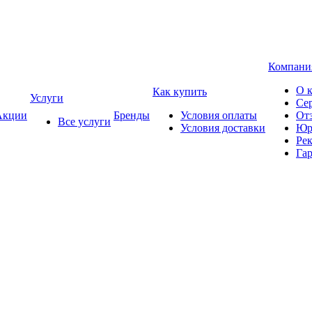
Компани
О 
Как купить
Услуги
Се
кции
Бренды
Условия оплаты
От
Все услуги
Условия доставки
Юр
Ре
Гар