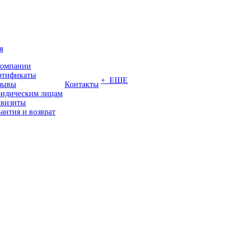
я
компании
ртификаты
+ ЕЩЕ
зывы
Контакты
идическим лицам
квизиты
антия и возврат