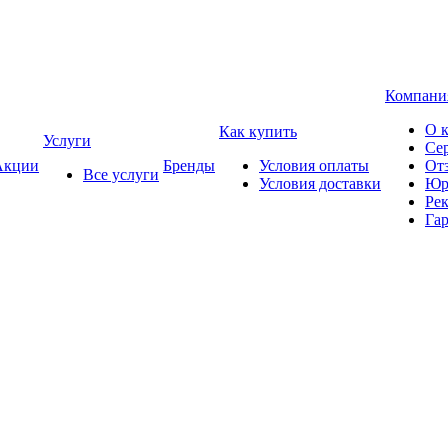
Компани
О 
Как купить
Услуги
Се
кции
Бренды
Условия оплаты
От
Все услуги
Условия доставки
Юр
Ре
Гар