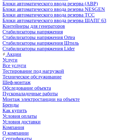
Блоки автоматического ввода резерва (АВР)
Блоки автоматического ввода резерва NESGEN
Блоки автоматического ввода резерва ТСС
Блоки автоматического ввода резерва ЩАПГ 63
Контейнеры для генераторов
Стабилизаторы напряжения
Стабилизаторы напряжения Ortea
Стабилизаторы напряжения Штиль
Стабилизаторы напряжения Lider
Акции
Услуги
Все услуги
Тестирование под нагрузкой
Техническое обслуживание
Шеф-монтаж
Обследование объекта
Пусконаладочные работы
Монтаж электростанции на объекте
Бренды
Как купить
Условия оплаты
Условия доставки
Компания
О компании
Сертификаты