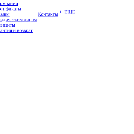
компании
ртификаты
+ ЕЩЕ
зывы
Контакты
идическим лицам
квизиты
антия и возврат