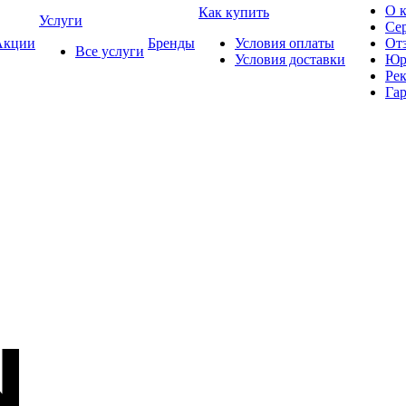
О 
Как купить
Услуги
Се
кции
Бренды
Условия оплаты
От
Все услуги
Условия доставки
Юр
Ре
Гар