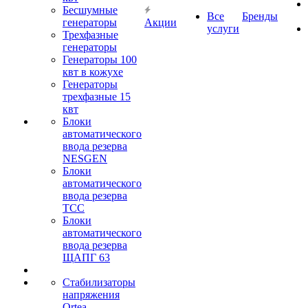
Бесшумные
Все
Бренды
генераторы
Акции
услуги
Трехфазные
генераторы
Генераторы 100
квт в кожухе
Генераторы
трехфазные 15
квт
Блоки
автоматического
ввода резерва
NESGEN
Блоки
автоматического
ввода резерва
ТСС
Блоки
автоматического
ввода резерва
ЩАПГ 63
Стабилизаторы
напряжения
Ortea