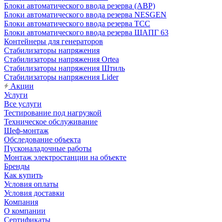
Блоки автоматического ввода резерва (АВР)
Блоки автоматического ввода резерва NESGEN
Блоки автоматического ввода резерва ТСС
Блоки автоматического ввода резерва ЩАПГ 63
Контейнеры для генераторов
Стабилизаторы напряжения
Стабилизаторы напряжения Ortea
Стабилизаторы напряжения Штиль
Стабилизаторы напряжения Lider
Акции
Услуги
Все услуги
Тестирование под нагрузкой
Техническое обслуживание
Шеф-монтаж
Обследование объекта
Пусконаладочные работы
Монтаж электростанции на объекте
Бренды
Как купить
Условия оплаты
Условия доставки
Компания
О компании
Сертификаты