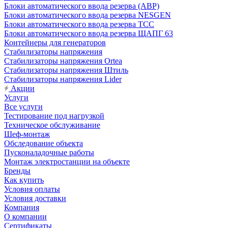
Блоки автоматического ввода резерва (АВР)
Блоки автоматического ввода резерва NESGEN
Блоки автоматического ввода резерва ТСС
Блоки автоматического ввода резерва ЩАПГ 63
Контейнеры для генераторов
Стабилизаторы напряжения
Стабилизаторы напряжения Ortea
Стабилизаторы напряжения Штиль
Стабилизаторы напряжения Lider
Акции
Услуги
Все услуги
Тестирование под нагрузкой
Техническое обслуживание
Шеф-монтаж
Обследование объекта
Пусконаладочные работы
Монтаж электростанции на объекте
Бренды
Как купить
Условия оплаты
Условия доставки
Компания
О компании
Сертификаты