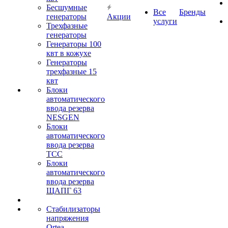
Бесшумные
Все
Бренды
генераторы
Акции
услуги
Трехфазные
генераторы
Генераторы 100
квт в кожухе
Генераторы
трехфазные 15
квт
Блоки
автоматического
ввода резерва
NESGEN
Блоки
автоматического
ввода резерва
ТСС
Блоки
автоматического
ввода резерва
ЩАПГ 63
Стабилизаторы
напряжения
Ortea