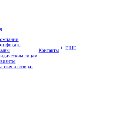
я
компании
ртификаты
+ ЕЩЕ
зывы
Контакты
идическим лицам
квизиты
антия и возврат