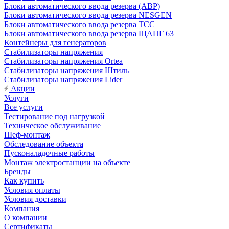
Блоки автоматического ввода резерва (АВР)
Блоки автоматического ввода резерва NESGEN
Блоки автоматического ввода резерва ТСС
Блоки автоматического ввода резерва ЩАПГ 63
Контейнеры для генераторов
Стабилизаторы напряжения
Стабилизаторы напряжения Ortea
Стабилизаторы напряжения Штиль
Стабилизаторы напряжения Lider
Акции
Услуги
Все услуги
Тестирование под нагрузкой
Техническое обслуживание
Шеф-монтаж
Обследование объекта
Пусконаладочные работы
Монтаж электростанции на объекте
Бренды
Как купить
Условия оплаты
Условия доставки
Компания
О компании
Сертификаты