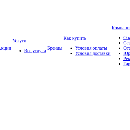
Компани
О 
Как купить
Услуги
Се
кции
Бренды
Условия оплаты
От
Все услуги
Условия доставки
Юр
Ре
Гар