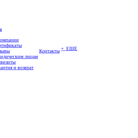
я
компании
ртификаты
+ ЕЩЕ
зывы
Контакты
идическим лицам
квизиты
антия и возврат