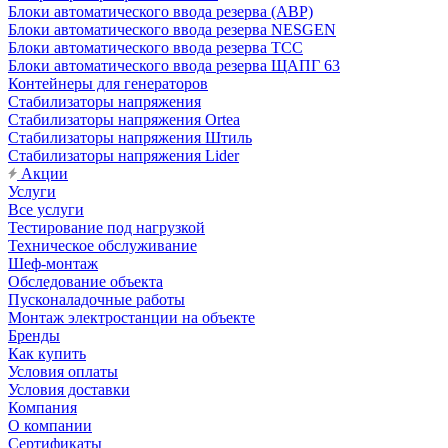
Блоки автоматического ввода резерва (АВР)
Блоки автоматического ввода резерва NESGEN
Блоки автоматического ввода резерва ТСС
Блоки автоматического ввода резерва ЩАПГ 63
Контейнеры для генераторов
Стабилизаторы напряжения
Стабилизаторы напряжения Ortea
Стабилизаторы напряжения Штиль
Стабилизаторы напряжения Lider
Акции
Услуги
Все услуги
Тестирование под нагрузкой
Техническое обслуживание
Шеф-монтаж
Обследование объекта
Пусконаладочные работы
Монтаж электростанции на объекте
Бренды
Как купить
Условия оплаты
Условия доставки
Компания
О компании
Сертификаты