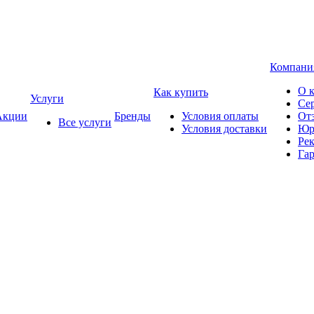
Компани
О 
Как купить
Услуги
Се
кции
Бренды
Условия оплаты
От
Все услуги
Условия доставки
Юр
Ре
Гар