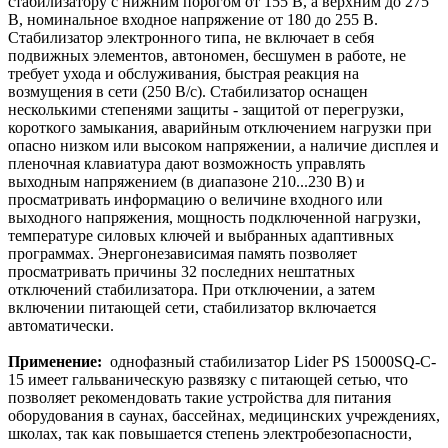
стабилизатору с нижним порогом от 155 В, а верхним до 275
В, номинальное входное напряжение от 180 до 255 В.
Стабилизатор электронного типа, не включает в себя
подвижных элементов, автономен, бесшумен в работе, не
требует ухода и обслуживания, быстрая реакция на
возмущения в сети (250 В/с). Стабилизатор оснащен
несколькими степенями защиты - защитой от перегрузки,
короткого замыкания, аварийным отключением нагрузки при
опасно низком или высоком напряжении, а наличие дисплея и
пленочная клавиатура дают возможность управлять
выходным напряжением (в диапазоне 210...230 В) и
просматривать информацию о величине входного или
выходного напряжения, мощность подключенной нагрузки,
температуре силовых ключей и выбранных адаптивных
программах. Энергонезависимая память позволяет
просматривать причины 32 последних нештатных
отключений стабилизатора. При отключении, а затем
включении питающей сети, стабилизатор включается
автоматически.
Применение:
однофазный стабилизатор Lider PS 15000SQ-C-
15 имеет гальваническую развязку с питающей сетью, что
позволяет рекомендовать такие устройства для питания
оборудования в саунах, бассейнах, медицинских учреждениях,
школах, так как повышается степень электробезопасности,