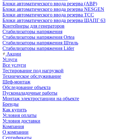
Блоки автоматического ввода резерва (АВР)
Блоки автоматического ввода резерва NESGEN
Блоки автоматического ввода резерва ТСС
Блоки автоматического ввода резерва ЩАПГ 63
Контейнеры для генераторов
Стабилизаторы напряжения
Стабилизаторы напряжения Ortea
Стабилизаторы напряжения Штиль
Стабилизаторы напряжения Lider
Акции
Услуги
Все услуги
Тестирование под нагрузкой
Техническое обслуживание
Шеф-монтаж
Обследование объекта
Пусконаладочные работы
Монтаж электростанции на объекте
Бренды
Как купить
Условия оплаты
Условия доставки
Компания
О компании
Сертификаты