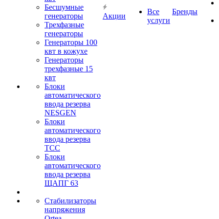
Бесшумные
Все
Бренды
генераторы
Акции
услуги
Трехфазные
генераторы
Генераторы 100
квт в кожухе
Генераторы
трехфазные 15
квт
Блоки
автоматического
ввода резерва
NESGEN
Блоки
автоматического
ввода резерва
ТСС
Блоки
автоматического
ввода резерва
ЩАПГ 63
Стабилизаторы
напряжения
Ortea