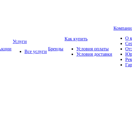
Компани
О 
Как купить
Услуги
Се
кции
Бренды
Условия оплаты
От
Все услуги
Условия доставки
Юр
Ре
Гар