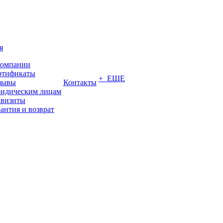
я
компании
ртификаты
+ ЕЩЕ
зывы
Контакты
идическим лицам
квизиты
антия и возврат