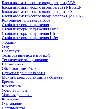
Блоки автоматического ввода резерва (АВР)
Блоки автоматического ввода резерва NESGEN
Блоки автоматического ввода резерва ТСС
Блоки автоматического ввода резерва ЩАПГ 63
Контейнеры для генераторов
Стабилизаторы напряжения
Стабилизаторы напряжения Ortea
Стабилизаторы напряжения Штиль
Стабилизаторы напряжения Lider
Акции
Услуги
Все услуги
Тестирование под нагрузкой
Техническое обслуживание
Шеф-монтаж
Обследование объекта
Пусконаладочные работы
Монтаж электростанции на объекте
Бренды
Как купить
Условия оплаты
Условия доставки
Компания
О компании
Сертификаты