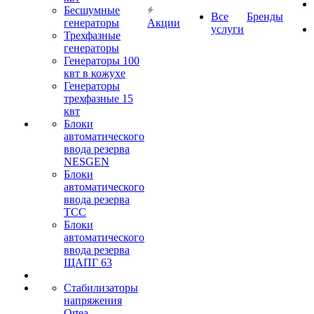
Бесшумные
Все
Бренды
генераторы
Акции
услуги
Трехфазные
генераторы
Генераторы 100
квт в кожухе
Генераторы
трехфазные 15
квт
Блоки
автоматического
ввода резерва
NESGEN
Блоки
автоматического
ввода резерва
ТСС
Блоки
автоматического
ввода резерва
ЩАПГ 63
Стабилизаторы
напряжения
Ortea