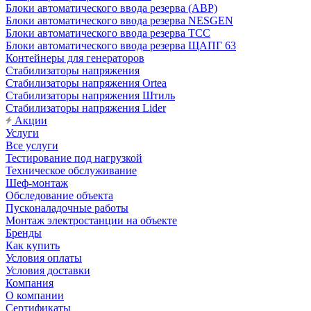
Блоки автоматического ввода резерва (АВР)
Блоки автоматического ввода резерва NESGEN
Блоки автоматического ввода резерва ТСС
Блоки автоматического ввода резерва ЩАПГ 63
Контейнеры для генераторов
Стабилизаторы напряжения
Стабилизаторы напряжения Ortea
Стабилизаторы напряжения Штиль
Стабилизаторы напряжения Lider
Акции
Услуги
Все услуги
Тестирование под нагрузкой
Техническое обслуживание
Шеф-монтаж
Обследование объекта
Пусконаладочные работы
Монтаж электростанции на объекте
Бренды
Как купить
Условия оплаты
Условия доставки
Компания
О компании
Сертификаты