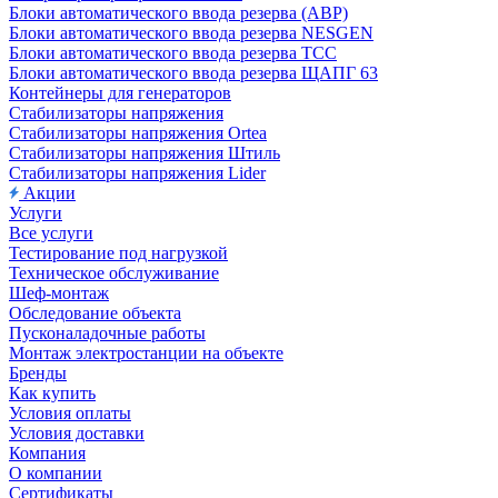
Блоки автоматического ввода резерва (АВР)
Блоки автоматического ввода резерва NESGEN
Блоки автоматического ввода резерва ТСС
Блоки автоматического ввода резерва ЩАПГ 63
Контейнеры для генераторов
Стабилизаторы напряжения
Стабилизаторы напряжения Ortea
Стабилизаторы напряжения Штиль
Стабилизаторы напряжения Lider
Акции
Услуги
Все услуги
Тестирование под нагрузкой
Техническое обслуживание
Шеф-монтаж
Обследование объекта
Пусконаладочные работы
Монтаж электростанции на объекте
Бренды
Как купить
Условия оплаты
Условия доставки
Компания
О компании
Сертификаты