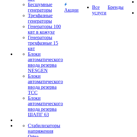
Бесшумные
Все
Бренды
генераторы
Акции
услуги
Трехфазные
генераторы
Генераторы 100
квт в кожухе
Генераторы
трехфазные 15
квт
Блоки
автоматического
ввода резерва
NESGEN
Блоки
автоматического
ввода резерва
ТСС
Блоки
автоматического
ввода резерва
ЩАПГ 63
Стабилизаторы
напряжения
Ortea