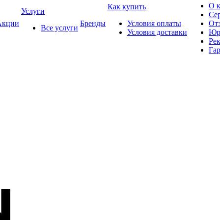
О 
Как купить
Услуги
Се
кции
Бренды
Условия оплаты
От
Все услуги
Условия доставки
Юр
Ре
Гар