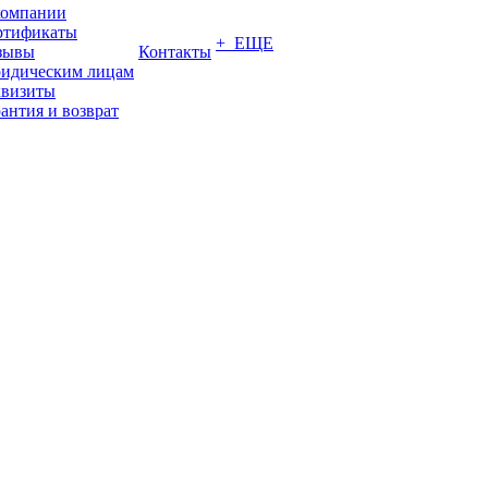
компании
ртификаты
+ ЕЩЕ
зывы
Контакты
идическим лицам
квизиты
антия и возврат