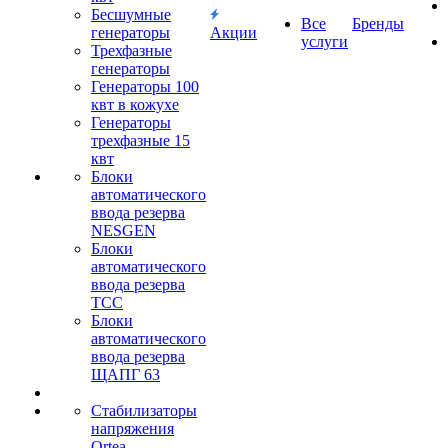
Бесшумные
Все
Бренды
генераторы
Акции
услуги
Трехфазные
генераторы
Генераторы 100
квт в кожухе
Генераторы
трехфазные 15
квт
Блоки
автоматического
ввода резерва
NESGEN
Блоки
автоматического
ввода резерва
ТСС
Блоки
автоматического
ввода резерва
ЩАПГ 63
Стабилизаторы
напряжения
Ortea