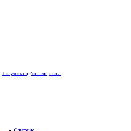
Подберем 5 моделей генераторов с выгодой до -30%
Получить подбор генератора
Описание