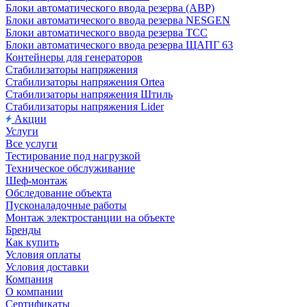
Блоки автоматического ввода резерва (АВР)
Блоки автоматического ввода резерва NESGEN
Блоки автоматического ввода резерва ТСС
Блоки автоматического ввода резерва ЩАПГ 63
Контейнеры для генераторов
Стабилизаторы напряжения
Стабилизаторы напряжения Ortea
Стабилизаторы напряжения Штиль
Стабилизаторы напряжения Lider
Акции
Услуги
Все услуги
Тестирование под нагрузкой
Техническое обслуживание
Шеф-монтаж
Обследование объекта
Пусконаладочные работы
Монтаж электростанции на объекте
Бренды
Как купить
Условия оплаты
Условия доставки
Компания
О компании
Сертификаты