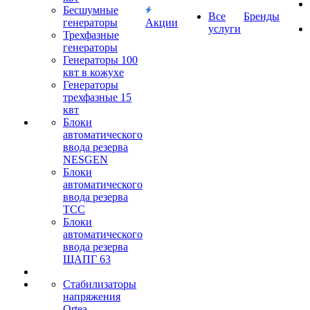
Бесшумные
Все
Бренды
генераторы
Акции
услуги
Трехфазные
генераторы
Генераторы 100
квт в кожухе
Генераторы
трехфазные 15
квт
Блоки
автоматического
ввода резерва
NESGEN
Блоки
автоматического
ввода резерва
ТСС
Блоки
автоматического
ввода резерва
ЩАПГ 63
Стабилизаторы
напряжения
Ortea