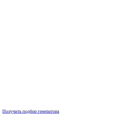
Подберем 5 моделей генераторов с выгодой до -30%
Получить подбор генератора