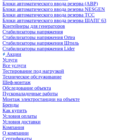
Блоки автоматического ввода резерва (АВР)
Блоки автоматического ввода резерва NESGEN
Блоки автоматического ввода резерва ТСС
Блоки автоматического ввода резерва ЩАПГ 63
Контейнеры для генераторов
Стабилизаторы напряжения
Стабилизаторы напряжения Ortea
Стабилизаторы напряжения Штиль
Стабилизаторы напряжения Lider
Акции
Услуги
Все услуги
Тестирование под нагрузкой
Техническое обслуживание
Шеф-монтаж
Обследование объекта
Пусконаладочные работы
Монтаж электростанции на объекте
Бренды
Как купить
Условия оплаты
Условия доставки
Компания
О компании
Сертификаты