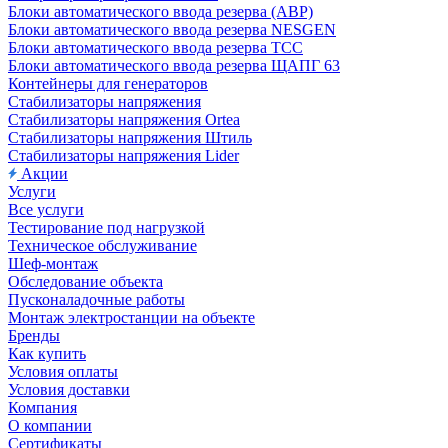
Блоки автоматического ввода резерва (АВР)
Блоки автоматического ввода резерва NESGEN
Блоки автоматического ввода резерва ТСС
Блоки автоматического ввода резерва ЩАПГ 63
Контейнеры для генераторов
Стабилизаторы напряжения
Стабилизаторы напряжения Ortea
Стабилизаторы напряжения Штиль
Стабилизаторы напряжения Lider
Акции
Услуги
Все услуги
Тестирование под нагрузкой
Техническое обслуживание
Шеф-монтаж
Обследование объекта
Пусконаладочные работы
Монтаж электростанции на объекте
Бренды
Как купить
Условия оплаты
Условия доставки
Компания
О компании
Сертификаты