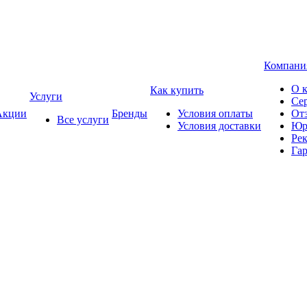
Компани
О 
Как купить
Услуги
Се
кции
Бренды
Условия оплаты
От
Все услуги
Условия доставки
Юр
Ре
Гар