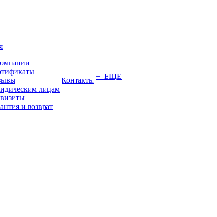
я
компании
ртификаты
+ ЕЩЕ
зывы
Контакты
идическим лицам
квизиты
антия и возврат