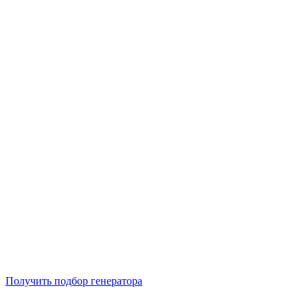
Подберем 5 моделей генераторов с выгодой до -30%
Получить подбор генератора