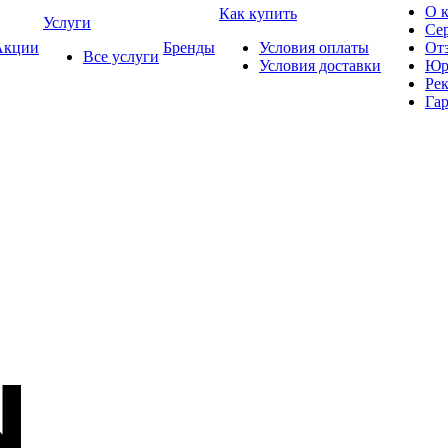
О 
Как купить
Услуги
Се
кции
Бренды
Условия оплаты
От
Все услуги
Условия доставки
Юр
Ре
Гар