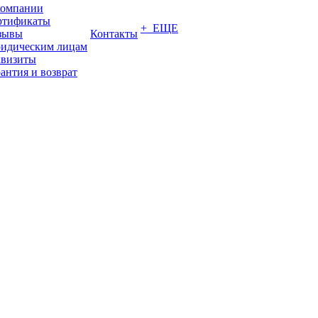
компании
ртификаты
+ ЕЩЕ
зывы
Контакты
идическим лицам
квизиты
антия и возврат