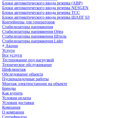
Блоки автоматического ввода резерва (АВР)
Блоки автоматического ввода резерва NESGEN
Блоки автоматического ввода резерва ТСС
Блоки автоматического ввода резерва ЩАПГ 63
Контейнеры для генераторов
Стабилизаторы напряжения
Стабилизаторы напряжения Ortea
Стабилизаторы напряжения Штиль
Стабилизаторы напряжения Lider
Акции
Услуги
Все услуги
Тестирование под нагрузкой
Техническое обслуживание
Шеф-монтаж
Обследование объекта
Пусконаладочные работы
Монтаж электростанции на объекте
Бренды
Как купить
Условия оплаты
Условия доставки
Компания
О компании
Сертификаты