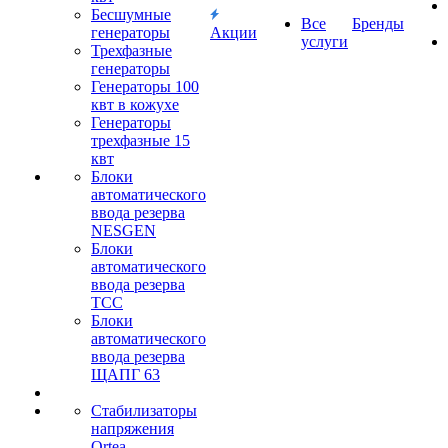
Бесшумные
Все
Бренды
генераторы
Акции
услуги
Трехфазные
генераторы
Генераторы 100
квт в кожухе
Генераторы
трехфазные 15
квт
Блоки
автоматического
ввода резерва
NESGEN
Блоки
автоматического
ввода резерва
ТСС
Блоки
автоматического
ввода резерва
ЩАПГ 63
Стабилизаторы
напряжения
Ortea