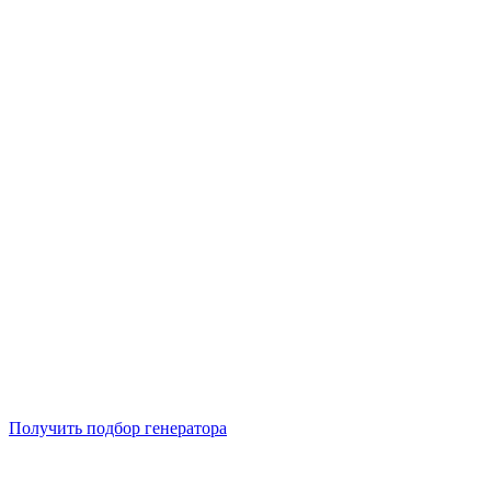
Подберем 5 моделей генераторов с выгодой до -30%
Получить подбор генератора