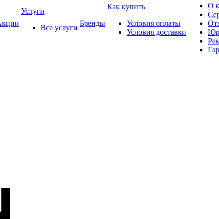
О 
Как купить
Услуги
Се
кции
Бренды
Условия оплаты
От
Все услуги
Условия доставки
Юр
Ре
Гар