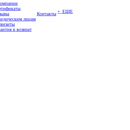
компании
ртификаты
+ ЕЩЕ
зывы
Контакты
идическим лицам
квизиты
антия и возврат