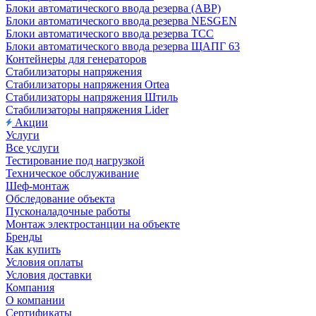
Блоки автоматического ввода резерва (АВР)
Блоки автоматического ввода резерва NESGEN
Блоки автоматического ввода резерва ТСС
Блоки автоматического ввода резерва ЩАПГ 63
Контейнеры для генераторов
Стабилизаторы напряжения
Стабилизаторы напряжения Ortea
Стабилизаторы напряжения Штиль
Стабилизаторы напряжения Lider
Акции
Услуги
Все услуги
Тестирование под нагрузкой
Техническое обслуживание
Шеф-монтаж
Обследование объекта
Пусконаладочные работы
Монтаж электростанции на объекте
Бренды
Как купить
Условия оплаты
Условия доставки
Компания
О компании
Сертификаты