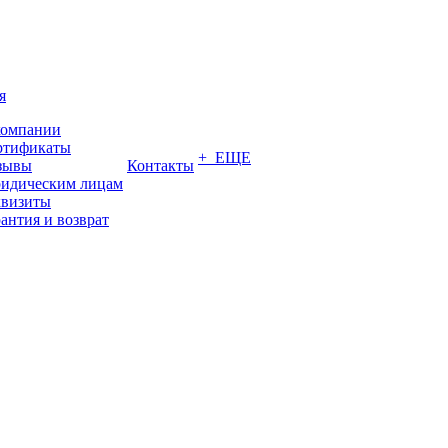
я
компании
ртификаты
+ ЕЩЕ
зывы
Контакты
идическим лицам
квизиты
антия и возврат