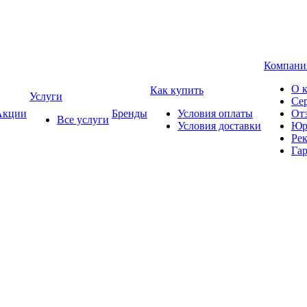
Компани
О 
Как купить
Услуги
Се
кции
Бренды
Условия оплаты
От
Все услуги
Условия доставки
Юр
Ре
Гар