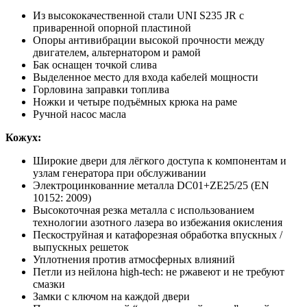
Из высококачественной стали UNI S235 JR с
приваренной опорной пластиной
Опоры антивибрации высокой прочности между
двигателем, альтернатором и рамой
Бак оснащен точкой слива
Выделенное место для входа кабелей мощности
Горловина заправки топлива
Ножки и четыре подъёмных крюка на раме
Ручной насос масла
Кожух:
Широкие двери для лёгкого доступа к компонентам и
узлам генератора при обслуживании
Электроцинкованние металла DC01+ZE25/25 (EN
10152: 2009)
Высокоточная резка металла с использованием
технологии азотного лазера во избежания окисления
Пескоструйная и катафорезная обработка впускных /
выпускных решеток
Уплотнения против атмосферных влияний
Петли из нейлона high-tech: не ржавеют и не требуют
смазки
Замки с ключом на каждой двери