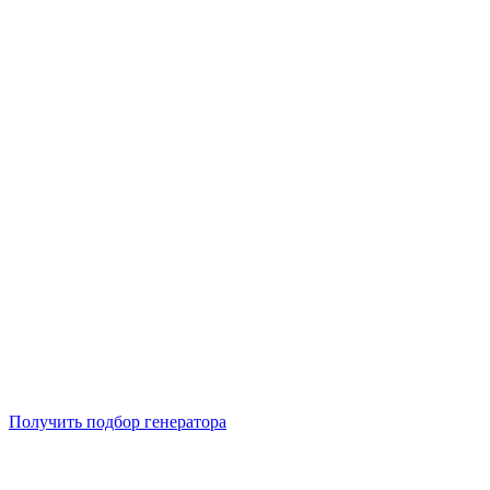
Подберем 5 моделей генераторов с выгодой до -30%
Получить подбор генератора