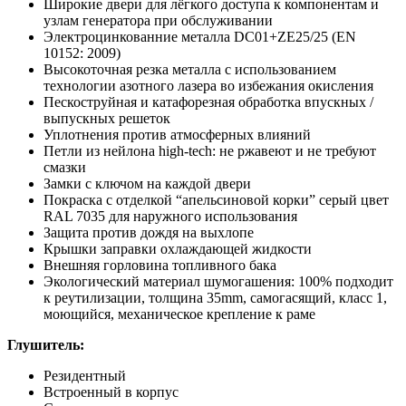
Широкие двери для лёгкого доступа к компонентам и
узлам генератора при обслуживании
Электроцинкованние металла DC01+ZE25/25 (EN
10152: 2009)
Высокоточная резка металла с использованием
технологии азотного лазера во избежания окисления
Пескоструйная и катафорезная обработка впускных /
выпускных решеток
Уплотнения против атмосферных влияний
Петли из нейлона high-tech: не ржавеют и не требуют
смазки
Замки с ключом на каждой двери
Покраска с отделкой “апельсиновой корки” серый цвет
RAL 7035 для наружного использования
Защита против дождя на выхлопе
Крышки заправки охлаждающей жидкости
Внешняя горловина топливного бака
Экологический материал шумогашения: 100% подходит
к реутилизации, толщина 35mm, самогасящий, класс 1,
моющийся, механическое крепление к раме
Глушитель:
Резидентный
Встроенный в корпус