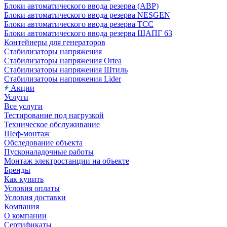
Блоки автоматического ввода резерва (АВР)
Блоки автоматического ввода резерва NESGEN
Блоки автоматического ввода резерва ТСС
Блоки автоматического ввода резерва ЩАПГ 63
Контейнеры для генераторов
Стабилизаторы напряжения
Стабилизаторы напряжения Ortea
Стабилизаторы напряжения Штиль
Стабилизаторы напряжения Lider
Акции
Услуги
Все услуги
Тестирование под нагрузкой
Техническое обслуживание
Шеф-монтаж
Обследование объекта
Пусконаладочные работы
Монтаж электростанции на объекте
Бренды
Как купить
Условия оплаты
Условия доставки
Компания
О компании
Сертификаты