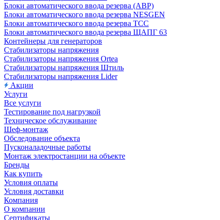
Блоки автоматического ввода резерва (АВР)
Блоки автоматического ввода резерва NESGEN
Блоки автоматического ввода резерва ТСС
Блоки автоматического ввода резерва ЩАПГ 63
Контейнеры для генераторов
Стабилизаторы напряжения
Стабилизаторы напряжения Ortea
Стабилизаторы напряжения Штиль
Стабилизаторы напряжения Lider
Акции
Услуги
Все услуги
Тестирование под нагрузкой
Техническое обслуживание
Шеф-монтаж
Обследование объекта
Пусконаладочные работы
Монтаж электростанции на объекте
Бренды
Как купить
Условия оплаты
Условия доставки
Компания
О компании
Сертификаты