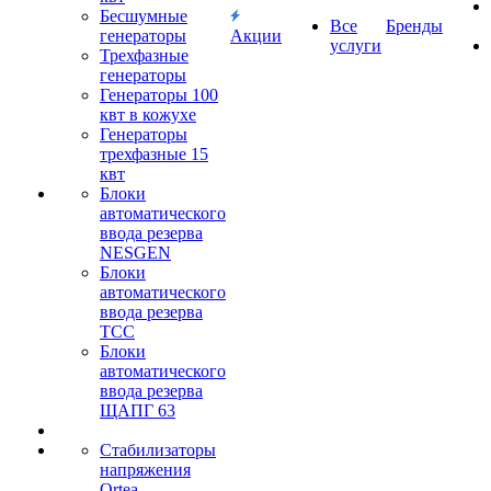
Бесшумные
Все
Бренды
генераторы
Акции
услуги
Трехфазные
генераторы
Генераторы 100
квт в кожухе
Генераторы
трехфазные 15
квт
Блоки
автоматического
ввода резерва
NESGEN
Блоки
автоматического
ввода резерва
ТСС
Блоки
автоматического
ввода резерва
ЩАПГ 63
Стабилизаторы
напряжения
Ortea