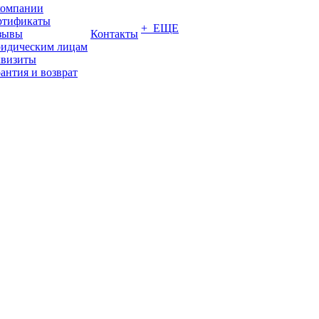
компании
ртификаты
+ ЕЩЕ
зывы
Контакты
идическим лицам
квизиты
антия и возврат