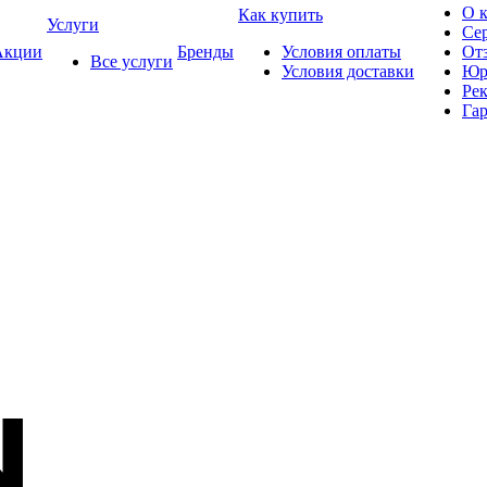
О 
Как купить
Услуги
Се
кции
Бренды
Условия оплаты
От
Все услуги
Условия доставки
Юр
Ре
Гар