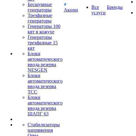
Бесшумные
Все
Бренды
генераторы
Акции
услуги
Трехфазные
генераторы
Генераторы 100
квт в кожухе
Генераторы
трехфазные 15
квт
Блоки
автоматического
ввода резерва
NESGEN
Блоки
автоматического
ввода резерва
ТСС
Блоки
автоматического
ввода резерва
ЩАПГ 63
Стабилизаторы
напряжения
Ortea