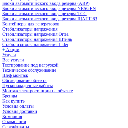
Блоки автоматического ввода резерва (АВР)
Блоки автоматического ввода резерва NESGEN
Блоки автоматического ввода резерва ТСС
Блоки автоматического ввода резерва ЩАПГ 63
Контейнеры для генераторов
Стабилизаторы напряжения
Стабилизаторы напряжения Ortea
Стабилизаторы напряжения Штиль
Стабилизаторы напряжения Lider
Акции
Услуги
Все услуги
Тестирование под нагрузкой
Техническое обслуживание
Шеф-монтаж
Обследование объекта
Пусконаладочные работы
Монтаж электростанции на объекте
Бренды
Как купить
Условия оплаты
Условия доставки
Компания
О компании
Сертификаты