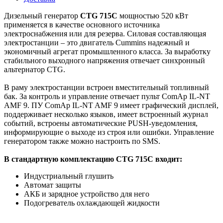
Дизельный генератор
CTG 715C
мощностью 520 кВт
применяется в качестве основного источника
электроснабжения или для резерва. Силовая составляющая
электростанции – это двигатель Cummins надежный и
экономичный агрегат промышленного класса. За выработку
стабильного выходного напряжения отвечает синхронный
альтернатор CTG.
В раму электростанции встроен вместительный топливный
бак. За контроль и управление отвечает пульт ComAp IL-NT
AMF 9. ПУ ComAp IL-NT AMF 9 имеет графический дисплей,
поддерживает несколько языков, имеет встроенный журнал
событий, встроены автоматические PUSH-уведомления,
информирующие о выходе из строя или ошибки. Управление
генератором также можно настроить по SMS.
В стандартную комплектацию CTG 715C входит:
Индустриальный глушить
Автомат защиты
АКБ и зарядное устройство для него
Подогреватель охлаждающей жидкости