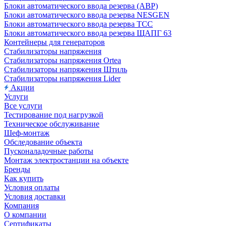
Блоки автоматического ввода резерва (АВР)
Блоки автоматического ввода резерва NESGEN
Блоки автоматического ввода резерва ТСС
Блоки автоматического ввода резерва ЩАПГ 63
Контейнеры для генераторов
Стабилизаторы напряжения
Стабилизаторы напряжения Ortea
Стабилизаторы напряжения Штиль
Стабилизаторы напряжения Lider
Акции
Услуги
Все услуги
Тестирование под нагрузкой
Техническое обслуживание
Шеф-монтаж
Обследование объекта
Пусконаладочные работы
Монтаж электростанции на объекте
Бренды
Как купить
Условия оплаты
Условия доставки
Компания
О компании
Сертификаты