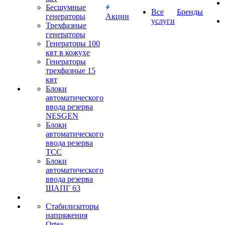
Бесшумные
Все
Бренды
генераторы
Акции
услуги
Трехфазные
генераторы
Генераторы 100
квт в кожухе
Генераторы
трехфазные 15
квт
Блоки
автоматического
ввода резерва
NESGEN
Блоки
автоматического
ввода резерва
ТСС
Блоки
автоматического
ввода резерва
ЩАПГ 63
Стабилизаторы
напряжения
Ortea