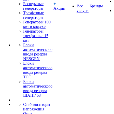
Бесшумные
Все
Бренды
генераторы
Акции
услуги
Трехфазные
генераторы
Генераторы 100
квт в кожухе
Генераторы
трехфазные 15
квт
Блоки
автоматического
ввода резерва
NESGEN
Блоки
автоматического
ввода резерва
ТСС
Блоки
автоматического
ввода резерва
ЩАПГ 63
Стабилизаторы
напряжения
Ortea