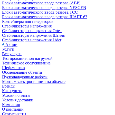
Блоки автоматического ввода резерва (АВР)
Блоки автоматического ввода резерва NESGEN
Блоки автоматического ввода резерва ТСС
Блоки автоматического ввода резерва ЩАПГ 63
Контейнеры для генераторов
Стабилизаторы напряжения
Стабилизаторы напряжения Ortea
Стабилизаторы напряжения Штиль
Стабилизаторы напряжения Lider
Акции
Услуги
Все услуги
Тестирование под нагрузкой
Техническое обслуживание
Шеф-монтаж
Обследование объекта
Пусконаладочные работы
Монтаж электростанции на объекте
Бренды
Как купить
Условия оплаты
Условия доставки
Компания
О компании
Сертификаты