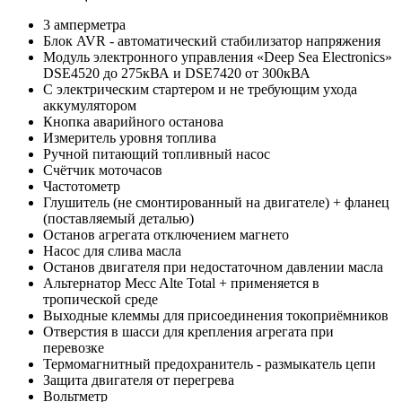
3 амперметра
Блок AVR - автоматический стабилизатор напряжения
Модуль электронного управления «Deep Sea Electronics»
DSE4520 до 275кВА и DSE7420 от 300кВА
С электрическим стартером и не требующим ухода
аккумулятором
Кнопка аварийного останова
Измеритель уровня топлива
Ручной питающий топливный насос
Счётчик моточасов
Частотометр
Глушитель (не смонтированный на двигателе) + фланец
(поставляемый деталью)
Останов агрегата отключением магнето
Насос для слива масла
Останов двигателя при недостаточном давлении масла
Альтернатор Mecc Alte Total + применяется в
тропической среде
Выходные клеммы для присоединения токоприёмников
Отверстия в шасси для крепления агрегата при
перевозке
Термомагнитный предохранитель - размыкатель цепи
Защита двигателя от перегрева
Вольтметр