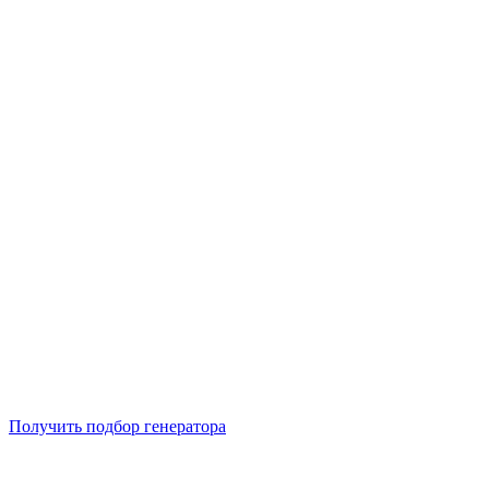
Подберем 5 моделей генераторов с выгодой до -30%
Получить подбор генератора