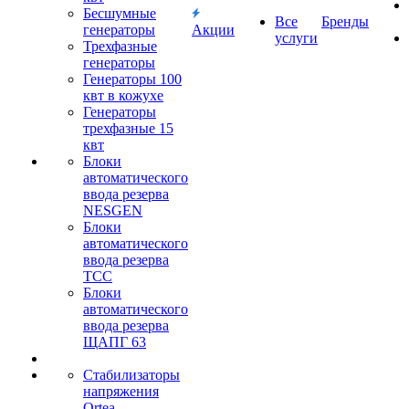
Бесшумные
Все
Бренды
генераторы
Акции
услуги
Трехфазные
генераторы
Генераторы 100
квт в кожухе
Генераторы
трехфазные 15
квт
Блоки
автоматического
ввода резерва
NESGEN
Блоки
автоматического
ввода резерва
ТСС
Блоки
автоматического
ввода резерва
ЩАПГ 63
Стабилизаторы
напряжения
Ortea