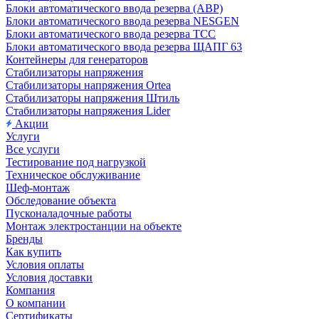
Блоки автоматического ввода резерва (АВР)
Блоки автоматического ввода резерва NESGEN
Блоки автоматического ввода резерва ТСС
Блоки автоматического ввода резерва ЩАПГ 63
Контейнеры для генераторов
Стабилизаторы напряжения
Стабилизаторы напряжения Ortea
Стабилизаторы напряжения Штиль
Стабилизаторы напряжения Lider
Акции
Услуги
Все услуги
Тестирование под нагрузкой
Техническое обслуживание
Шеф-монтаж
Обследование объекта
Пусконаладочные работы
Монтаж электростанции на объекте
Бренды
Как купить
Условия оплаты
Условия доставки
Компания
О компании
Сертификаты