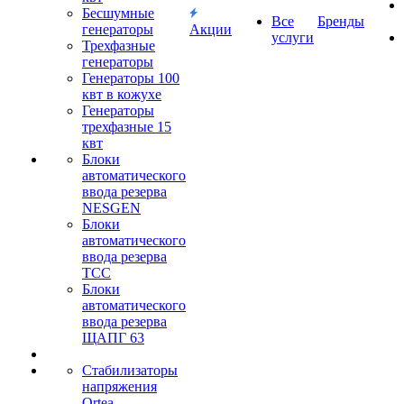
Бесшумные
Все
Бренды
генераторы
Акции
услуги
Трехфазные
генераторы
Генераторы 100
квт в кожухе
Генераторы
трехфазные 15
квт
Блоки
автоматического
ввода резерва
NESGEN
Блоки
автоматического
ввода резерва
ТСС
Блоки
автоматического
ввода резерва
ЩАПГ 63
Стабилизаторы
напряжения
Ortea