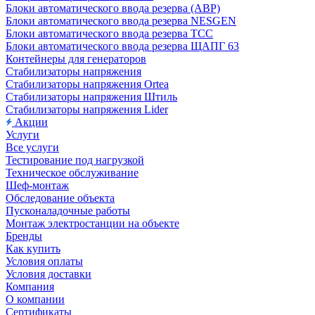
Блоки автоматического ввода резерва (АВР)
Блоки автоматического ввода резерва NESGEN
Блоки автоматического ввода резерва ТСС
Блоки автоматического ввода резерва ЩАПГ 63
Контейнеры для генераторов
Стабилизаторы напряжения
Стабилизаторы напряжения Ortea
Стабилизаторы напряжения Штиль
Стабилизаторы напряжения Lider
Акции
Услуги
Все услуги
Тестирование под нагрузкой
Техническое обслуживание
Шеф-монтаж
Обследование объекта
Пусконаладочные работы
Монтаж электростанции на объекте
Бренды
Как купить
Условия оплаты
Условия доставки
Компания
О компании
Сертификаты