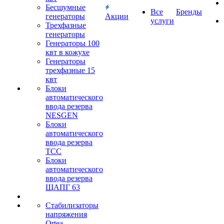
Бесшумные
Все
Бренды
генераторы
Акции
услуги
Трехфазные
генераторы
Генераторы 100
квт в кожухе
Генераторы
трехфазные 15
квт
Блоки
автоматического
ввода резерва
NESGEN
Блоки
автоматического
ввода резерва
ТСС
Блоки
автоматического
ввода резерва
ЩАПГ 63
Стабилизаторы
напряжения
Ortea