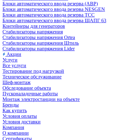
Блоки автоматического ввода резерва (АВР)
Блоки автоматического ввода резерва NESGEN
Блоки автоматического ввода резерва ТСС
Блоки автоматического ввода резерва ЩАПГ 63
Контейнеры для генераторов
Стабилизаторы напряжения
Стабилизаторы напряжения Ortea
Стабилизаторы напряжения Штиль
Стабилизаторы напряжения Lider
Акции
Услуги
Все услуги
Тестирование под нагрузкой
Техническое обслуживание
Шеф-монтаж
Обследование объекта
Пусконаладочные работы
Монтаж электростанции на объекте
Бренды
Как купить
Условия оплаты
Условия доставки
Компания
О компании
Сертификаты