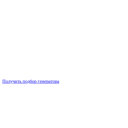
Подберем 5 моделей генераторов с выгодой до -30%
Получить подбор генератора