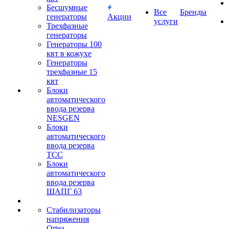
Бесшумные
Все
Бренды
генераторы
Акции
услуги
Трехфазные
генераторы
Генераторы 100
квт в кожухе
Генераторы
трехфазные 15
квт
Блоки
автоматического
ввода резерва
NESGEN
Блоки
автоматического
ввода резерва
ТСС
Блоки
автоматического
ввода резерва
ЩАПГ 63
Стабилизаторы
напряжения
Ortea