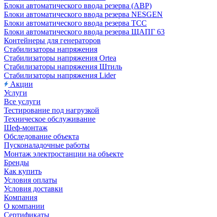
Блоки автоматического ввода резерва (АВР)
Блоки автоматического ввода резерва NESGEN
Блоки автоматического ввода резерва ТСС
Блоки автоматического ввода резерва ЩАПГ 63
Контейнеры для генераторов
Стабилизаторы напряжения
Стабилизаторы напряжения Ortea
Стабилизаторы напряжения Штиль
Стабилизаторы напряжения Lider
Акции
Услуги
Все услуги
Тестирование под нагрузкой
Техническое обслуживание
Шеф-монтаж
Обследование объекта
Пусконаладочные работы
Монтаж электростанции на объекте
Бренды
Как купить
Условия оплаты
Условия доставки
Компания
О компании
Сертификаты