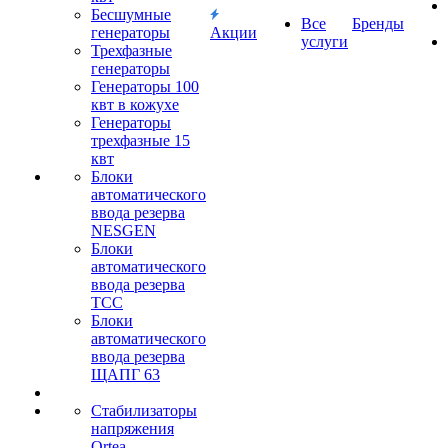
Бесшумные
Все
Бренды
генераторы
Акции
услуги
Трехфазные
генераторы
Генераторы 100
квт в кожухе
Генераторы
трехфазные 15
квт
Блоки
автоматического
ввода резерва
NESGEN
Блоки
автоматического
ввода резерва
ТСС
Блоки
автоматического
ввода резерва
ЩАПГ 63
Стабилизаторы
напряжения
Ortea