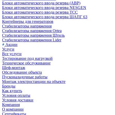
Блоки автоматического ввода резерва (АВР)
Блоки автоматического ввода резерва NESGEN
Блоки автоматического ввода резерва ТСС
Блоки автоматического ввода резерва ЩАПГ 63
Контейнеры для генераторов
Стабилизаторы напряжения
Стабилизаторы напряжения Ortea
Стабилизаторы напряжения Штиль
Стабилизаторы напряжения Lider
Акции
Услуги
Все услуги
Тестирование под нагрузкой
Техническое обслуживание
Шеф-монтаж
Обследование объекта
Пусконаладочные работы
Монтаж электростанции на объекте
Бренды
Как купить
Условия оплаты
Условия доставки
Компания
О компании
Сертификаты