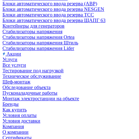
Блоки автоматического ввода резерва (АВР)
Блоки автоматического ввода резерва NESGEN
Блоки автоматического ввода резерва ТСС
Блоки автоматического ввода резерва ЩАПГ 63
Контейнеры для генераторов
Стабилизаторы напряжения
Стабилизаторы напряжения Ortea
Стабилизаторы напряжения Штиль
Стабилизаторы напряжения Lider
Акции
Услуги
Все услуги
Тестирование под нагрузкой
Техническое обслуживание
Шеф-монтаж
Обследование объекта
Пусконаладочные работы
Монтаж электростанции на объекте
Бренды
Как купить
Условия оплаты
Условия доставки
Компания
О компании
Сертификаты