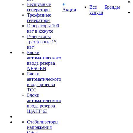
Бесшумные
Все
Бренды
генераторы
Акции
услуги
Трехфазные
генераторы
Генераторы 100
квт в кожухе
Генераторы
трехфазные 15
квт
Блоки
автоматического
ввода резерва
NESGEN
Блоки
автоматического
ввода резерва
ТСС
Блоки
автоматического
ввода резерва
ЩАПГ 63
Стабилизаторы
напряжения
Ortea