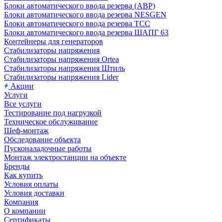
Блоки автоматического ввода резерва (АВР)
Блоки автоматического ввода резерва NESGEN
Блоки автоматического ввода резерва ТСС
Блоки автоматического ввода резерва ЩАПГ 63
Контейнеры для генераторов
Стабилизаторы напряжения
Стабилизаторы напряжения Ortea
Стабилизаторы напряжения Штиль
Стабилизаторы напряжения Lider
Акции
Услуги
Все услуги
Тестирование под нагрузкой
Техническое обслуживание
Шеф-монтаж
Обследование объекта
Пусконаладочные работы
Монтаж электростанции на объекте
Бренды
Как купить
Условия оплаты
Условия доставки
Компания
О компании
Сертификаты