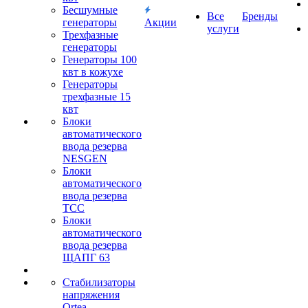
Бесшумные
Все
Бренды
генераторы
Акции
услуги
Трехфазные
генераторы
Генераторы 100
квт в кожухе
Генераторы
трехфазные 15
квт
Блоки
автоматического
ввода резерва
NESGEN
Блоки
автоматического
ввода резерва
ТСС
Блоки
автоматического
ввода резерва
ЩАПГ 63
Стабилизаторы
напряжения
Ortea