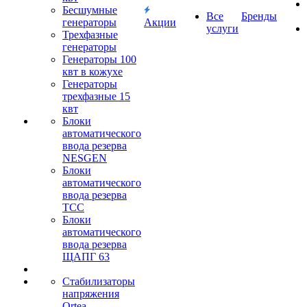
Бесшумные
Все
Бренды
генераторы
Акции
услуги
Трехфазные
генераторы
Генераторы 100
квт в кожухе
Генераторы
трехфазные 15
квт
Блоки
автоматического
ввода резерва
NESGEN
Блоки
автоматического
ввода резерва
ТСС
Блоки
автоматического
ввода резерва
ЩАПГ 63
Стабилизаторы
напряжения
Ortea