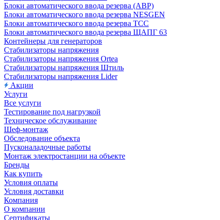
Блоки автоматического ввода резерва (АВР)
Блоки автоматического ввода резерва NESGEN
Блоки автоматического ввода резерва ТСС
Блоки автоматического ввода резерва ЩАПГ 63
Контейнеры для генераторов
Стабилизаторы напряжения
Стабилизаторы напряжения Ortea
Стабилизаторы напряжения Штиль
Стабилизаторы напряжения Lider
Акции
Услуги
Все услуги
Тестирование под нагрузкой
Техническое обслуживание
Шеф-монтаж
Обследование объекта
Пусконаладочные работы
Монтаж электростанции на объекте
Бренды
Как купить
Условия оплаты
Условия доставки
Компания
О компании
Сертификаты