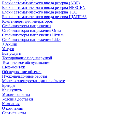
Блоки автоматического ввода резерва (АВР)
Блоки автоматического ввода резерва NESGEN
Блоки автоматического ввода резерва ТСС
Блоки автоматического ввода резерва ЩАПГ 63
Контейнеры для генераторов
Стабилизаторы напряжения
Стабилизаторы напряжения Ortea
Стабилизаторы напряжения Штиль
Стабилизаторы напряжения Lider
Акции
Услуги
Все услуги
Тестирование под нагрузкой
Техническое обслуживание
Шеф-монтаж
Обследование объекта
Пусконаладочные работы
Монтаж электростанции на объекте
Бренды
Как купить
Условия оплаты
Условия доставки
Компания
О компании
Сертификаты