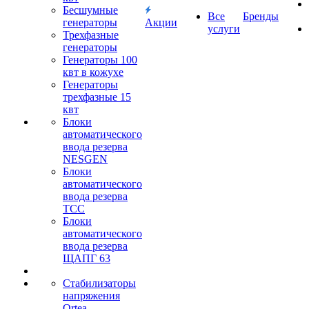
Бесшумные
Все
Бренды
генераторы
Акции
услуги
Трехфазные
генераторы
Генераторы 100
квт в кожухе
Генераторы
трехфазные 15
квт
Блоки
автоматического
ввода резерва
NESGEN
Блоки
автоматического
ввода резерва
ТСС
Блоки
автоматического
ввода резерва
ЩАПГ 63
Стабилизаторы
напряжения
Ortea