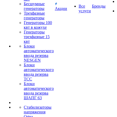
Бесшумные
Все
Бренды
генераторы
Акции
услуги
Трехфазные
генераторы
Генераторы 100
квт в кожухе
Генераторы
трехфазные 15
квт
Блоки
автоматического
ввода резерва
NESGEN
Блоки
автоматического
ввода резерва
ТСС
Блоки
автоматического
ввода резерва
ЩАПГ 63
Стабилизаторы
напряжения
Ortea