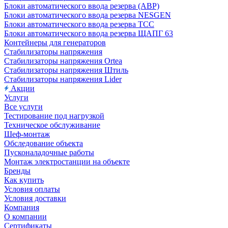
Блоки автоматического ввода резерва (АВР)
Блоки автоматического ввода резерва NESGEN
Блоки автоматического ввода резерва ТСС
Блоки автоматического ввода резерва ЩАПГ 63
Контейнеры для генераторов
Стабилизаторы напряжения
Стабилизаторы напряжения Ortea
Стабилизаторы напряжения Штиль
Стабилизаторы напряжения Lider
Акции
Услуги
Все услуги
Тестирование под нагрузкой
Техническое обслуживание
Шеф-монтаж
Обследование объекта
Пусконаладочные работы
Монтаж электростанции на объекте
Бренды
Как купить
Условия оплаты
Условия доставки
Компания
О компании
Сертификаты