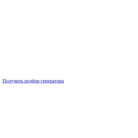
Подберем 5 моделей генераторов с выгодой до -30%
Получить подбор генератора