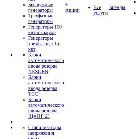
Бесшумные
Все
Бренды
генераторы
Акции
услуги
Трехфазные
генераторы
Генераторы 100
квт в кожухе
Генераторы
трехфазные 15
квт
Блоки
автоматического
ввода резерва
NESGEN
Блоки
автоматического
ввода резерва
ТСС
Блоки
автоматического
ввода резерва
ЩАПГ 63
Стабилизаторы
напряжения
Ortea