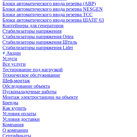
Блоки автоматического ввода резерва (АВР)
Блоки автоматического ввода резерва NESGEN
Блоки автоматического ввода резерва ТСС
Блоки автоматического ввода резерва ЩАПГ 63
Контейнеры для генераторов
Стабилизаторы напряжения
Стабилизаторы напряжения Ortea
Стабилизаторы напряжения Штиль
Стабилизаторы напряжения Lider
Акции
Услуги
Все услуги
Тестирование под нагрузкой
Техническое обслуживание
Шеф-монтаж
Обследование объекта
Пусконаладочные работы
Монтаж электростанции на объекте
Бренды
Как купить
Условия оплаты
Условия доставки
Компания
О компании
Сертификаты