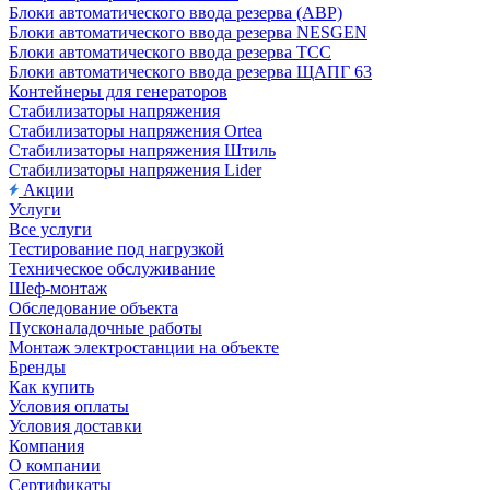
Блоки автоматического ввода резерва (АВР)
Блоки автоматического ввода резерва NESGEN
Блоки автоматического ввода резерва ТСС
Блоки автоматического ввода резерва ЩАПГ 63
Контейнеры для генераторов
Стабилизаторы напряжения
Стабилизаторы напряжения Ortea
Стабилизаторы напряжения Штиль
Стабилизаторы напряжения Lider
Акции
Услуги
Все услуги
Тестирование под нагрузкой
Техническое обслуживание
Шеф-монтаж
Обследование объекта
Пусконаладочные работы
Монтаж электростанции на объекте
Бренды
Как купить
Условия оплаты
Условия доставки
Компания
О компании
Сертификаты