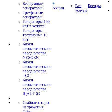
Бесшумные
Все
Бренды
генераторы
Акции
услуги
Трехфазные
генераторы
Генераторы 100
квт в кожухе
Генераторы
трехфазные 15
квт
Блоки
автоматического
ввода резерва
NESGEN
Блоки
автоматического
ввода резерва
ТСС
Блоки
автоматического
ввода резерва
ЩАПГ 63
Стабилизаторы
напряжения
Ortea