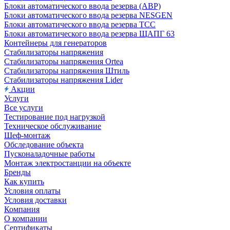
Блоки автоматического ввода резерва (АВР)
Блоки автоматического ввода резерва NESGEN
Блоки автоматического ввода резерва ТСС
Блоки автоматического ввода резерва ЩАПГ 63
Контейнеры для генераторов
Стабилизаторы напряжения
Стабилизаторы напряжения Ortea
Стабилизаторы напряжения Штиль
Стабилизаторы напряжения Lider
Акции
Услуги
Все услуги
Тестирование под нагрузкой
Техническое обслуживание
Шеф-монтаж
Обследование объекта
Пусконаладочные работы
Монтаж электростанции на объекте
Бренды
Как купить
Условия оплаты
Условия доставки
Компания
О компании
Сертификаты