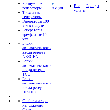
Бесшумные
Все
Бренды
генераторы
Акции
услуги
Трехфазные
генераторы
Генераторы 100
квт в кожухе
Генераторы
трехфазные 15
квт
Блоки
автоматического
ввода резерва
NESGEN
Блоки
автоматического
ввода резерва
ТСС
Блоки
автоматического
ввода резерва
ЩАПГ 63
Стабилизаторы
напряжения
Ortea