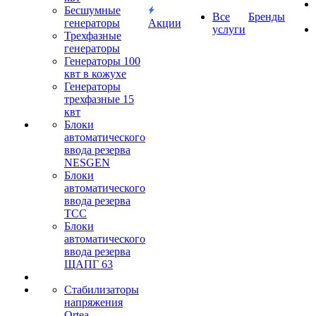
Бесшумные
Все
Бренды
генераторы
Акции
услуги
Трехфазные
генераторы
Генераторы 100
квт в кожухе
Генераторы
трехфазные 15
квт
Блоки
автоматического
ввода резерва
NESGEN
Блоки
автоматического
ввода резерва
ТСС
Блоки
автоматического
ввода резерва
ЩАПГ 63
Стабилизаторы
напряжения
Ortea