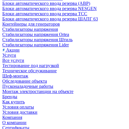
Блоки автоматического ввода резерва (АВР)
Блоки автоматического ввода резерва NESGEN
Блоки автоматического ввода резерва ТСС
Блоки автоматического ввода резерва ЩАПГ 63
Контейнеры для генераторов
Стабилизаторы напряжения
Стабилизаторы напряжения Ortea
Стабилизаторы напряжения Штиль
Стабилизаторы напряжения Lider
Акции
Услуги
Все услуги
Тестирование под нагрузкой
Техническое обслуживание
Шеф-монтаж
Обследование объекта
Пусконаладочные работы
Монтаж электростанции на объекте
Бренды
Как купить
Условия оплаты
Условия доставки
Компания
О компании
Сертификаты