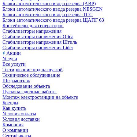
Блоки автоматического ввода резерва (АВР)
Блоки автоматического ввода резерва NESGEN
Блоки автоматического ввода резерва ТСС
Блоки автоматического ввода резерва ЩАПГ 63
Контейнеры для генераторов
Стабилизаторы напряжения
Стабилизаторы напряжения Ortea
Стабилизаторы напряжения Штиль
Стабилизаторы напряжения Lider
Акции
Услуги
Все услуги
Тестирование под нагрузкой
Техническое обслуживание
Шеф-монтаж
Обследование объекта
Пусконаладочные работы
Монтаж электростанции на объекте
Бренды
Как купить
Условия оплаты
Условия доставки
Компания
О компании
Сертификаты