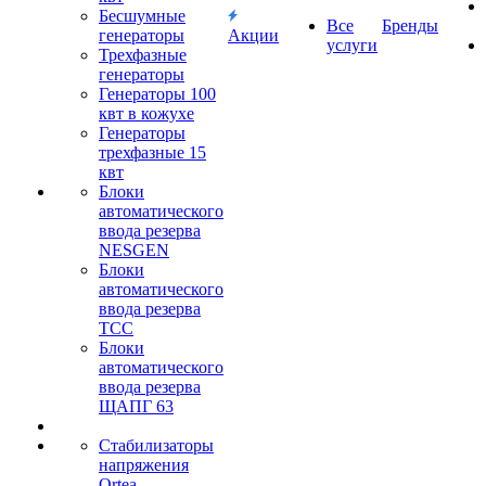
Бесшумные
Все
Бренды
генераторы
Акции
услуги
Трехфазные
генераторы
Генераторы 100
квт в кожухе
Генераторы
трехфазные 15
квт
Блоки
автоматического
ввода резерва
NESGEN
Блоки
автоматического
ввода резерва
ТСС
Блоки
автоматического
ввода резерва
ЩАПГ 63
Стабилизаторы
напряжения
Ortea