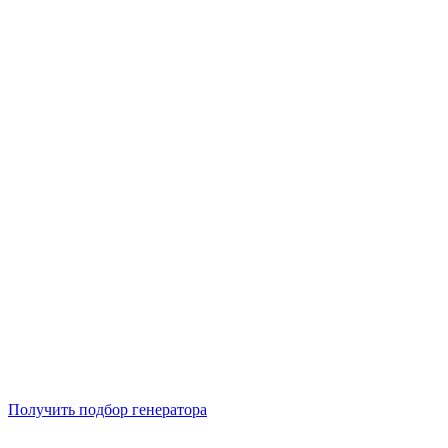
Подберем 5 моделей генераторов с выгодой до -30%
Получить подбор генератора