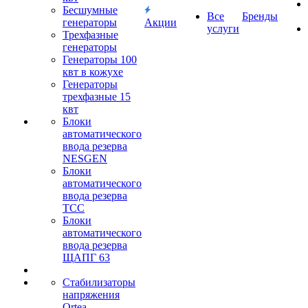
Бесшумные
Все
Бренды
генераторы
Акции
услуги
Трехфазные
генераторы
Генераторы 100
квт в кожухе
Генераторы
трехфазные 15
квт
Блоки
автоматического
ввода резерва
NESGEN
Блоки
автоматического
ввода резерва
ТСС
Блоки
автоматического
ввода резерва
ЩАПГ 63
Стабилизаторы
напряжения
Ortea