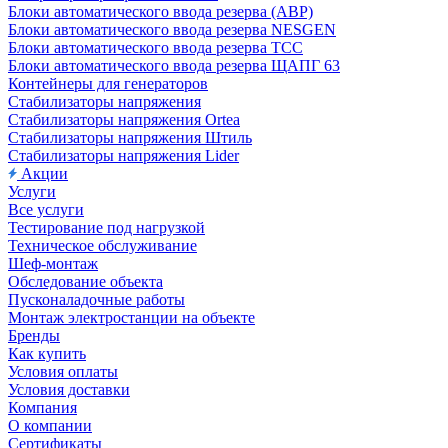
Блоки автоматического ввода резерва (АВР)
Блоки автоматического ввода резерва NESGEN
Блоки автоматического ввода резерва ТСС
Блоки автоматического ввода резерва ЩАПГ 63
Контейнеры для генераторов
Стабилизаторы напряжения
Стабилизаторы напряжения Ortea
Стабилизаторы напряжения Штиль
Стабилизаторы напряжения Lider
Акции
Услуги
Все услуги
Тестирование под нагрузкой
Техническое обслуживание
Шеф-монтаж
Обследование объекта
Пусконаладочные работы
Монтаж электростанции на объекте
Бренды
Как купить
Условия оплаты
Условия доставки
Компания
О компании
Сертификаты